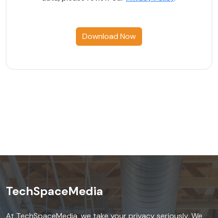
Download Now
TechSpaceMedia
At TechSpaceMedia, we take your privacy seriously. We